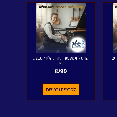
רים
קורס ליווי פסנתר "סודות הליווי" מבצע
זמני
₪
99
לפרטים ורכישה