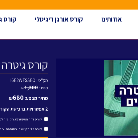
אודותינו
קורס אורגן דיגיטלי
קורס ג
קורס גיטרה 
מק"ט :
I6E2WFSSEO
1,300
מחיר:
₪
680
מחיר מבצע:
₪
2 אפשרויות ברכישת הקורס
קורס דרך האינטרנט, הקישור לקורס ישלח למייל 
קורס בדיסק אונקי בתוספת 55 ש"ח, הקורס ישלח חינם!! לכתובת ביתכם - בתוספת של: 55.00 ₪