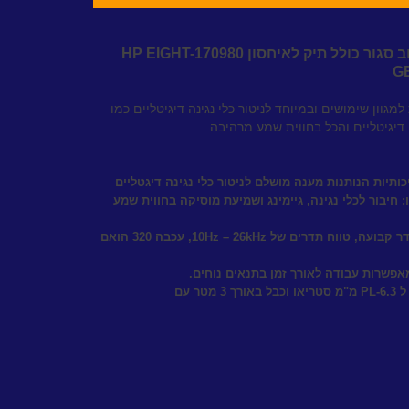
 סגור כולל תיק לאיחסון HP
-170980
EIGHT
G
למגוון שימושים ובמיוחד לניטור כלי נגינה דיגיטליים כמו
דיגיטליים והכל בחווית שמע מרהיבה
כותיות הנותנות מענה מושלם לניטור כלי נגינה דיגטליים
: חיבור לכלי נגינה, גיימינג ושמיעת מוסיקה בחווית שמע
האוזניות מספקות תגובת תדר קבועה, טווח תדרים של 10Hz – 26kHz, עכבה 320 הואם
מאפשרות עבודה לאורך זמן בתנאים נוחים.
האוזניות מגיעות עם מתאם ל PL-6.3 מ"מ סטריאו וכבל באורך 3 מטר עם