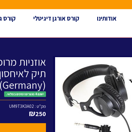
אודותינו
קורס אורגן דיגיטלי
קורס ג
אוזניות מרופ
(Germany)
ישנם 4 מוצרים זמינים במלאי.
מק"ט :
UM9T3K3A02
₪
250