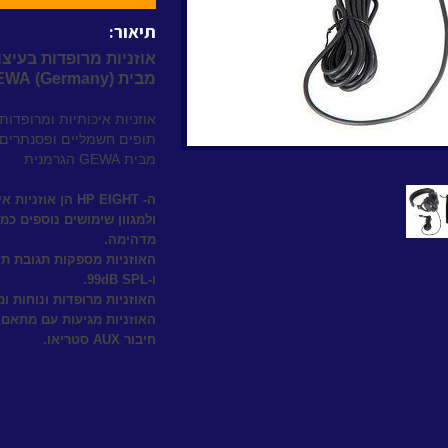
תיאור:
אוזניות מרופדות בעיצוב
מבית
(Germany)
EWA
אוזניות איכותיות ומרופדות 
תופים חשמליים ופסנתרים 
מבית
GEWA
הגרמנית
ה- HP
EIGHT
הן אוזניות אי
ולמגוון שימושים נוספים כמו
מדהימה.
ו-99dB
SPL
.
האוזניות מרופדות ונוחות ו
חיבור
AUX
סטריאו.