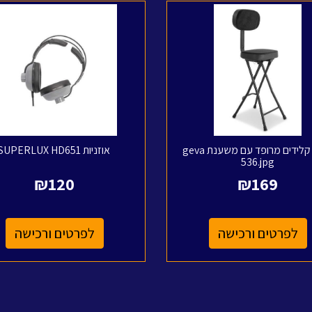
כיסא קלידים מרופד עם משענת geva
אוזניות SUPERLUX HD651
536.jpg
₪
120
₪
169
לפרטים ורכישה
לפרטים ורכישה