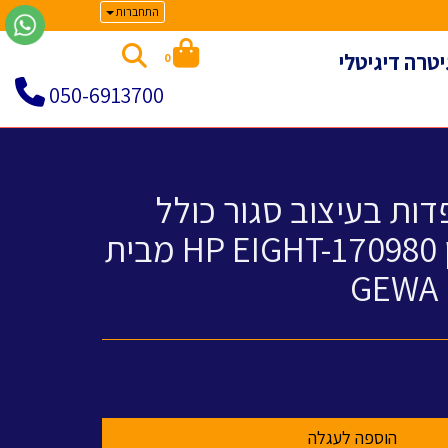
התחברות
יטרה דיגיטלי
0
050-6913700
דות בעיצוב סגור כולל
תיק לאיחסון HP EIGHT-170980 מבית
GEWA 